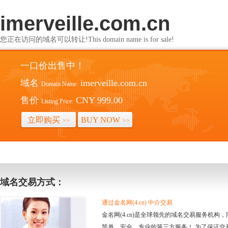
imerveille.com.cn
您正在访问的域名可以转让!This domain name is for sale!
一口价出售中！
域名
imerveille.com.cn
Domain Name:
售价
CNY 999.00
Listing Price:
立即购买
BUY NOW
>>
>>
域名交易方式：
通过金名网(4.cn) 中介交易
金名网(4.cn)是全球领先的域名交易服务机
简单、安全、专业的第三方服务！ 为了保证交