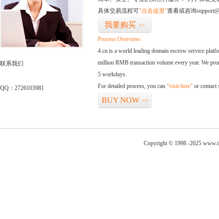
具体交易流程可
“点击这里”
查看或咨询support@
我要购买
>>
Process Overview:
4.cn is a world leading domain escrow service plat
million RMB transaction volume every year. We promi
联系我们
5 workdays.
For detailed process, you can
“visit here”
or contact
QQ：2726103981
BUY NOW
>>
Copyright © 1998 -2025 www.im